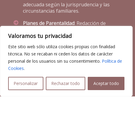
adecuada según la jurisprudencia y las
circunstancias familiares.
Planes de Parentalidad
: Redacción de
planes detallados para organizar las
Valoramos tu privacidad
responsabilidades parentales.
Este sitio web sólo utiliza cookies propias con finalidad
Modificación de Medidas
: Gestión de
técnica. No se recaban ni ceden los datos de carácter
cambios en el Convenio Regulador ante
nuevas circunstancias.
personal de los usuarios sin su consentimiento.
Política de
Cookies
.
Personalizar
Rechazar todo
Aceptar todo