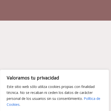
Valoramos tu privacidad
Este sitio web sólo utiliza cookies propias con finalidad
Reclamaciones de Cantidad y
técnica. No se recaban ni ceden los datos de carácter
Responsabilidad Civil
personal de los usuarios sin su consentimiento.
Política de
Procedimientos Monitorios y Ordinarios
:
Cookies
.
Activamos la vía judicial más eficaz para la